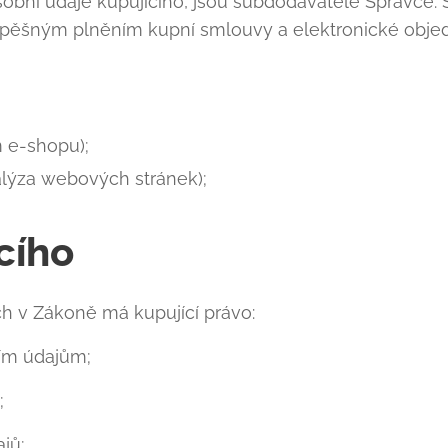
 osobní údaje kupujícího, jsou subdodavatelé Správce
pěšným plněním kupní smlouvy a elektronické obje
 e-shopu);
alýza webových stránek);
cího
 v Zákoně má kupující právo:
ím údajům;
;
jů;