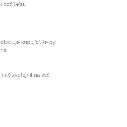
u počítačů.
otvrzuje kupující, že byl
má;
inný zveřejnit na své