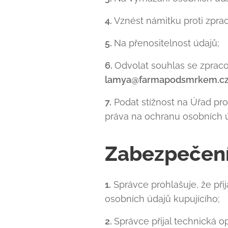
4.
Vznést námitku proti zprac
5.
Na přenositelnost údajů;
6.
Odvolat souhlas se zprac
lamya@farmapodsmrkem.c
7.
Podat stížnost na Úřad pro
práva na ochranu osobních ú
Zabezpečení
1.
Správce prohlašuje, že při
osobních údajů kupujícího;
2.
Správce přijal technická 