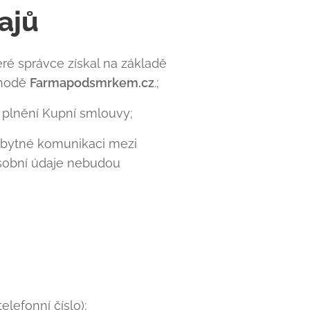
ajů
ré správce získal na základě
chodě
Farmapodsmrkem.cz
.;
o plnění Kupní smlouvy;
zbytné komunikaci mezi
Osobní údaje nebudou
lefonní číslo);