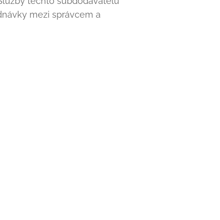
. Služby těchto subdodavatelů
dnávky mezi správcem a