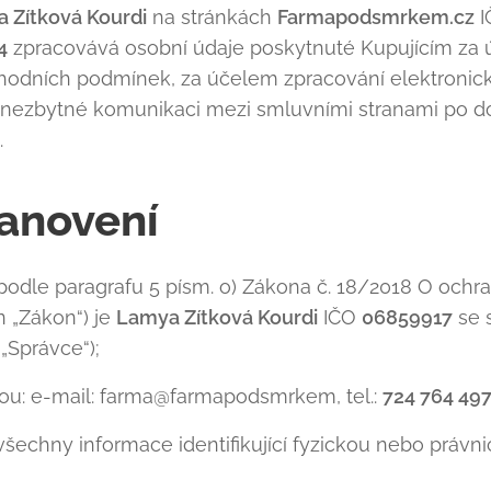
 Zítková Kourdi
na stránkách
Farmapodsmrkem.cz
I
4
zpracovává osobní údaje poskytnuté Kupujícím za 
odních podmínek, za účelem zpracování elektronick
a nezbytné komunikaci mezi smluvními stranami po 
.
tanovení
odle paragrafu 5 písm. o) Zákona č. 18/2018 O ochr
n „Zákon“) je
Lamya Zítková Kourdi
IČO
06859917
se 
„Správce“);
sou: e-mail: farma@farmapodsmrkem, tel.:
724 764 49
všechny informace identifikující fyzickou nebo právn