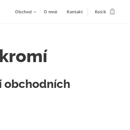
Obchod
O mně
Kontakt
Košík
ukromí
í obchodních