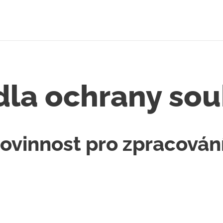
dla ochrany so
povinnost pro zpracován