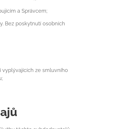
pujícím a Správcem;
. Bez poskytnutí osobních
 vyplývajících ze smluvního
u;
dajů