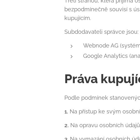
Třetí stranou, která přijímá
bezpodmínečně souvisí s ús
kupujícím.
Subdodavateli správce jsou:
Webnode AG (systém
Google Analytics (an
Práva kupují
Podle podmínek stanovených
1.
Na přístup ke svým osobn
2.
Na opravu osobních údajů
3.
Na vymazání osobních úda