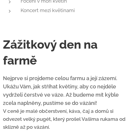
Focení v moři květin
Koncert mezi květinami
Zážitkový den na
farmě
Nejprve si projdeme celou farmu a její zázemí.
Ukážu Vám, jak stříhat květiny, aby co nejdéle
vydrželi čerstvé ve váze.
Až budeme mít kýble
zcela naplněny, pustíme se do vázání!
V ceně je malé občerstvení, káva, čaj a domů si
odvezet velký pugét, který prošel Vašima rukama od
sklizně až po vázání.